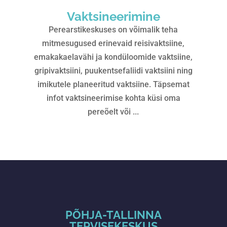
Vaktsineerimine
Perearstikeskuses on võimalik teha
mitmesugused erinevaid reisivaktsiine,
emakakaelavähi ja kondüloomide vaktsiine,
gripivaktsiini, puukentsefaliidi vaktsiini ning
imikutele planeeritud vaktsiine. Täpsemat
infot vaktsineerimise kohta küsi oma
pereõelt või ...
PÕHJA-TALLINNA
TERVISEKESKUS