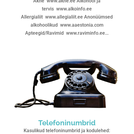
Akne www.akne.ee Alkohool ja
tervis www.alkoinfo.ee
Allergialiit www.allegialiit.ee Anonüümsed
alkohoolikud www.aaestonia.com
Apteegid/Ravimid www.raviminfo.ee...
Telefoninumbrid
Kasulikud telefoninumbrid ja kodulehed: