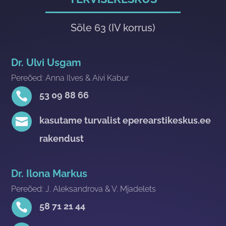
Sõle 63 (IV korrus)
Dr. Ulvi Usgam
Pereõed: Anna Ilves & Aivi Kabur

53 09 88 66

kasutame turvalist eperearstikeskus.ee
rakendust
Dr. Ilona Markus
Pereõed: J. Aleksandrova & V. Mjadelets

58 71 21 44