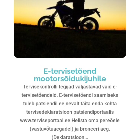
E-tervisetõend
mootorsõidukijuhile
Tervisekontrolli tegijad väljastavad vaid e-
tervisetõendeid. E-tervisetõendi saamiseks
tuleb patsiendil eelnevalt täita enda kohta
tervisedeklaratsioon patsiendiportaalis
www.terviseportaal.ee Helista oma pereõele
(vastuvõtuaegadel) ja broneeri aeg.
(Deklaratsioon...