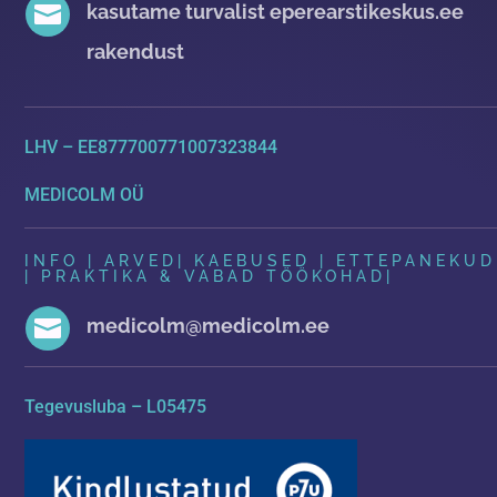

kasutame turvalist eperearstikeskus.ee
rakendust
LHV – EE877700771007323844
MEDICOLM OÜ
INFO | ARVED
|
KAEBUSED | ETTEPANEKUD
| PRAKTIKA & VABAD TÖÖKOHAD
|

medicolm@medicolm.ee
Tegevusluba – L05475