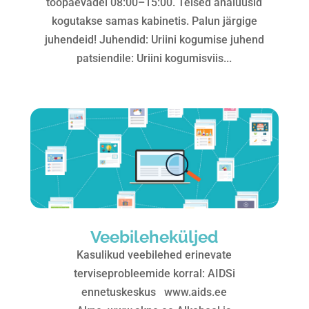
tööpäevadel 08:00–15:00. Teised analüüsid
kogutakse samas kabinetis. Palun järgige
juhendeid! Juhendid: Uriini kogumise juhend
patsiendile: Uriini kogumisviis...
Veebileheküljed
Kasulikud veebilehed erinevate
terviseprobleemide korral: AIDSi
ennetuskeskus www.aids.ee