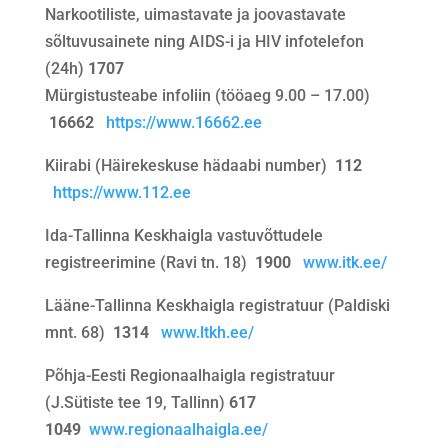
Narkootiliste, uimastavate ja joovastavate
sõltuvusainete ning AIDS-i ja HIV infotelefon
(24h)
1707
Mürgistusteabe infoliin (tööaeg 9.00 – 17.00)
16662
https://www.16662.ee
Kiirabi (Häirekeskuse hädaabi number)
112
https://www.112.ee
Ida-Tallinna Keskhaigla vastuvõttudele
registreerimine (Ravi tn. 18)
1900
www.itk.ee/
Lääne-Tallinna Keskhaigla registratuur (Paldiski
mnt. 68)
1314
www.ltkh.ee/
Põhja-Eesti Regionaalhaigla registratuur
(J.Sütiste tee 19, Tallinn)
617
1049
www.regionaalhaigla.ee/