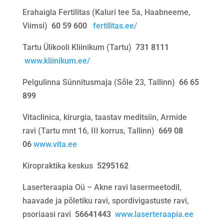
Erahaigla Fertilitas (Kaluri tee 5a, Haabneeme,
Viimsi)
60 59 600
fertilitas.ee/
Tartu Ülikooli Kliinikum (Tartu)
731 8111
www.kliinikum.ee/
Pelgulinna Sünnitusmaja (Sõle 23, Tallinn)
66 65
899
Vitaclinica, kirurgia, taastav meditsiin, Armide
ravi (Tartu mnt 16, III korrus, Tallinn)
669 08
06
www.vita.ee
Kiropraktika keskus
5295162
Laserteraapia Oü – Akne ravi lasermeetodil,
haavade ja põletiku ravi, spordivigastuste ravi,
psoriaasi ravi
56641443
www.laserteraapia.ee