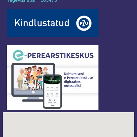
Tegevusluba – L05475