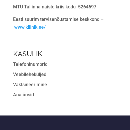
MTÜ Tallinna naiste kriisikodu
5264697
Eesti suurim tervisenõustamise keskkond –
www.kliinik.ee/
KASULIK
Telefoninumbrid
Veebileheküljed
Vaktsineerimine
Analüüsid