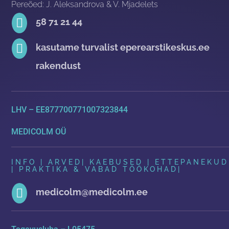
Pereõed: J. Aleksandrova & V. Mjadelets

58 71 21 44

kasutame turvalist eperearstikeskus.ee
rakendust
LHV – EE877700771007323844
MEDICOLM OÜ
INFO | ARVED
|
KAEBUSED | ETTEPANEKUD
| PRAKTIKA & VABAD TÖÖKOHAD
|

medicolm@medicolm.ee