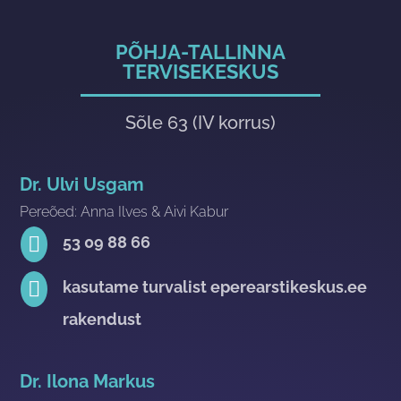
PÕHJA-TALLINNA
TERVISEKESKUS
Sõle 63 (IV korrus)
Dr. Ulvi Usgam
Pereõed: Anna Ilves & Aivi Kabur

53 09 88 66

kasutame turvalist eperearstikeskus.ee
rakendust
Dr. Ilona Markus