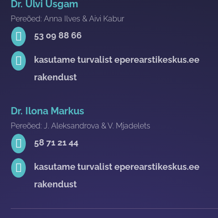
Dr. Ulvi Usgam
Pereõed: Anna Ilves & Aivi Kabur

53 09 88 66

kasutame turvalist eperearstikeskus.ee
rakendust
Dr. Ilona Markus
Pereõed: J. Aleksandrova & V. Mjadelets

58 71 21 44

kasutame turvalist eperearstikeskus.ee
rakendust