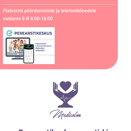
Platvormi pöördumistele ja telefonikõnedele
vastame E-R 8:00-16:00