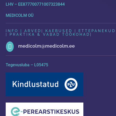
LHV – EE877700771007323844
MEDICOLM OÜ
INFO | ARVED
|
KAEBUSED | ETTEPANEKUD
| PRAKTIKA & VABAD TÖÖKOHAD
|

medicolm@medicolm.ee
Tegevusluba – L05475