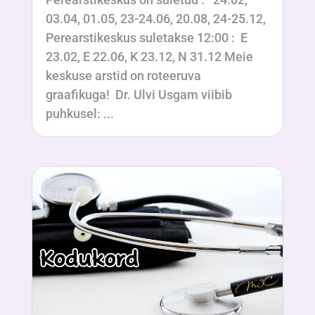
03.04, 01.05, 23-24.06, 20.08, 24-25.12,
Perearstikeskus suletakse 12:00 : E
23.02, E 22.06, K 23.12, N 31.12 Meie
keskuse arstid on roteeruva
graafikuga! Dr. Ulvi Usgam viibib
puhkusel: ...