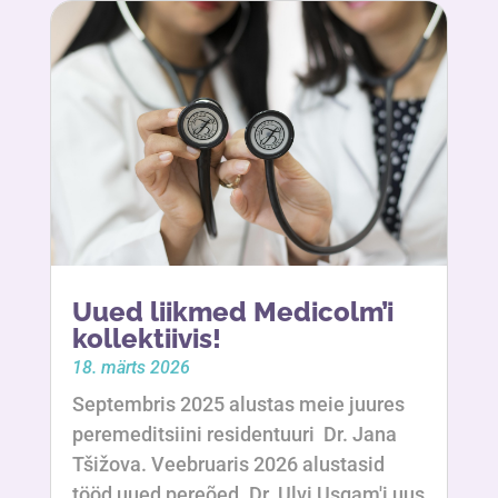
Uued liikmed Medicolm’i
kollektiivis!
18. märts 2026
Septembris 2025 alustas meie juures
peremeditsiini residentuuri Dr. Jana
Tšižova. Veebruaris 2026 alustasid
tööd uued pereõed. Dr. Ulvi Usgam'i uus