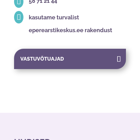

58 71 21 44

kasutame turvalist
eperearstikeskus.ee rakendust
VASTUVÕTUAJAD