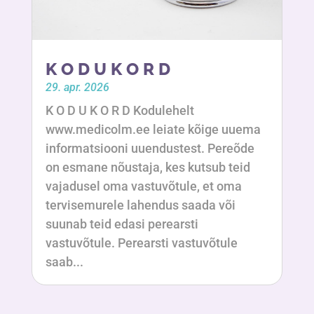
K O D U K O R D
29. apr. 2026
K O D U K O R D Kodulehelt
www.medicolm.ee leiate kõige uuema
informatsiooni uuendustest. Pereõde
on esmane nõustaja, kes kutsub teid
vajadusel oma vastuvõtule, et oma
tervisemurele lahendus saada või
suunab teid edasi perearsti
vastuvõtule. Perearsti vastuvõtule
saab...