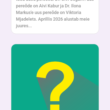
pereõde on Aivi Kabur ja Dr. Ilona
Markus'e uus pereõde on Viktoria
Mjadelets. Aprillis 2026 alustab meie
juures...