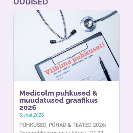
UUDISED
Medicolm puhkused &
muudatused graafikus
2026
5. mai 2026
PUHKUSED, PÜHAD & TEATED 2026:
Perearstikeskus on suletud : 24.02,