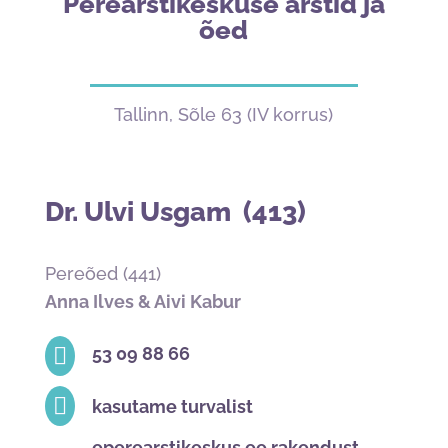
Perearstikeskuse arstid ja
õed
Tallinn, Sõle 63 (IV korrus)
Dr. Ulvi Usgam (413)
Pereõed (441)
Anna Ilves & Aivi Kabur

53 09 88 66

kasutame turvalist
eperearstikeskus.ee rakendust