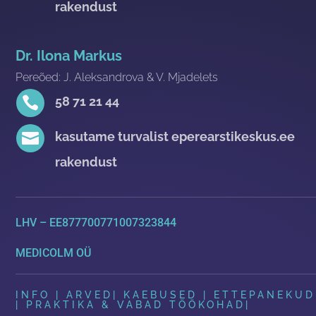
rakendust
Dr. Ilona Markus
Pereõed: J. Aleksandrova & V. Mjadelets

58 71 21 44

kasutame turvalist eperearstikeskus.ee
rakendust
LHV – EE877700771007323844
MEDICOLM OÜ
INFO | ARVED
|
KAEBUSED | ETTEPANEKUD
| PRAKTIKA & VABAD TÖÖKOHAD
|