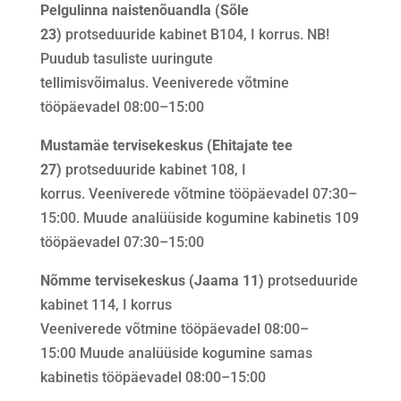
Pelgulinna naistenõuandla (Sõle
23)
protseduuride kabinet B104, I korrus. NB!
Puudub tasuliste uuringute
tellimisvõimalus. Veeniverede võtmine
tööpäevadel 08:00–15:00
Mustamäe tervisekeskus (Ehitajate tee
27)
protseduuride kabinet 108, I
korrus. Veeniverede võtmine tööpäevadel 07:30–
15:00. Muude analüüside kogumine kabinetis 109
tööpäevadel 07:30–15:00
Nõmme tervisekeskus (Jaama 11)
protseduuride
kabinet 114, I korrus
Veeniverede võtmine tööpäevadel 08:00–
15:00 Muude analüüside kogumine samas
kabinetis tööpäevadel 08:00–15:00