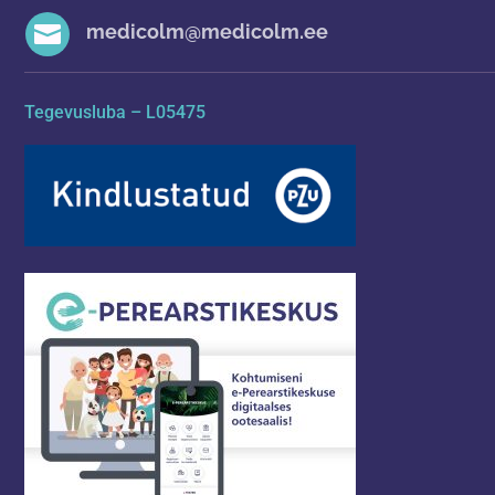

medicolm@medicolm.ee
Tegevusluba – L05475