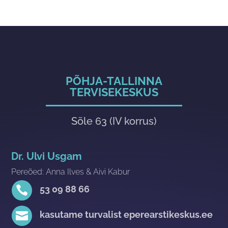
PÕHJA-TALLINNA
TERVISEKESKUS
Sõle 63 (IV korrus)
Dr. Ulvi Usgam
Pereõed: Anna Ilves & Aivi Kabur

53 09 88 66

kasutame turvalist eperearstikeskus.ee